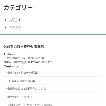
カテゴリー
お知らせ
イベント
外郎売の口上研究会 事務局
Address
〒250-0042 小田原市荻窪300
FM小田原株式会社内 ☎0465-35-5150
Contents
外郎売口上研究会の活動
News & Information
外郎売の口上と研究会について
外郎売の口上まつり
『外郎売の口上まつり2026』練習会